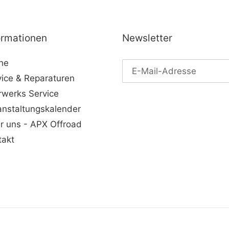
ormationen
Newsletter
he
vice & Reparaturen
rwerks Service
anstaltungskalender
r uns - APX Offroad
takt