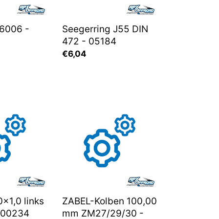
6006 -
Seegerring J55 DIN
472 - 05184
Normaler
€6,04
Preis
ZABEL-
Kolben
100,00
mm
ZM27/29/30
-
06196
x1,0 links
ZABEL-Kolben 100,00
- 00234
mm ZM27/29/30 -