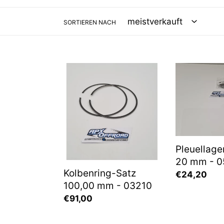
SORTIEREN NACH
Kolbenring-
Pleuellager
Satz
komplett
100,00
20
mm
mm
-
-
03210
05268
Pleuellage
20 mm - 
Kolbenring-Satz
Normaler
€24,20
100,00 mm - 03210
Preis
Normaler
€91,00
Preis