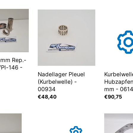
Nadellager
Kurbelwelle
Pleuel
Hubzapfen
(Kurbelwelle)
25x67
-
mm
00934
-
06142
6 mm Rep.-
Pl-146 -
Nadellager Pleuel
Kurbelwell
(Kurbelwelle) -
Hubzapfe
00934
mm - 061
Normaler
€48,40
Normaler
€90,75
Preis
Preis
en
Kolbenbolzen-
Zabel
70
Circlip
Zylinder
Satz
Adapterplat