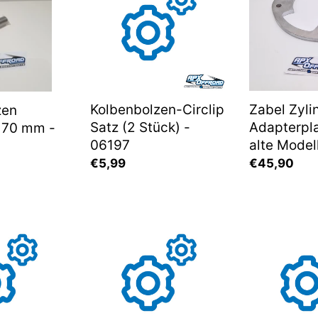
(2
-
Stück)
Für
-
alte
06197
Modelle
Kolbenbolzen-Circlip
Zabel Zyli
zen
Satz (2 Stück) -
Adapterpla
x70 mm -
06197
alte Model
Normaler
€5,99
Normaler
€45,90
Preis
Preis
Zahnrad
KW-
für
Lager
Kurbelwelle(31
6006
Zähne)
-
-
05066
06024