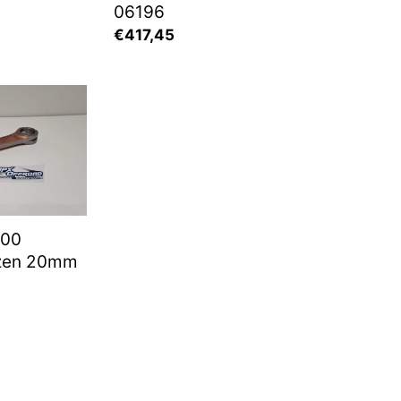
06196
Normaler
€417,45
Preis
en
,00
lzen 20mm