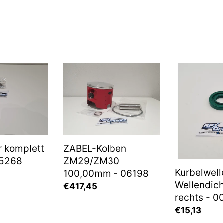
ZABEL-
Kurbelwelle
Kolben
Wellendicht
ZM29/ZM30
rechts
100,00mm
-
-
00060
06198
r komplett
ZABEL-Kolben
05268
ZM29/ZM30
Kurbelwell
100,00mm - 06198
Wellendich
Normaler
€417,45
rechts - 
Preis
Normaler
€15,13
Preis