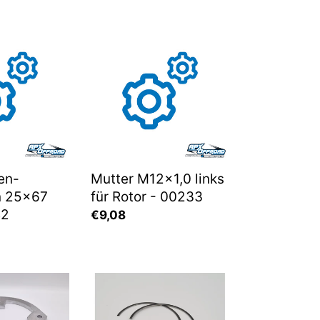
n-
Mutter
M12x1,0
links
für
Rotor
-
00233
en-
Mutter M12x1,0 links
n 25x67
für Rotor - 00233
42
Normaler
€9,08
Preis
Kolbenring-
Satz
te
101,00