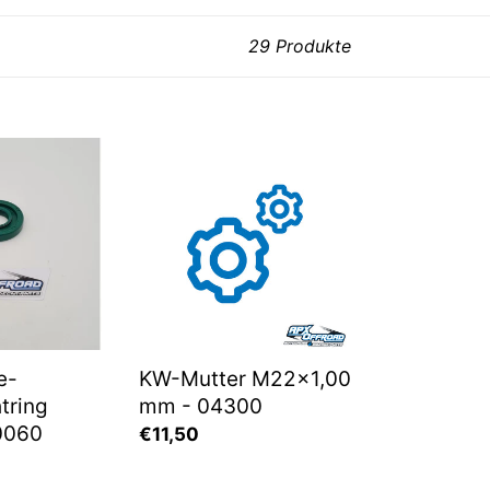
29 Produkte
-
KW-
ring
Mutter
M22x1,00
mm
-
04300
e-
KW-Mutter M22x1,00
tring
mm - 04300
00060
Normaler
€11,50
Preis