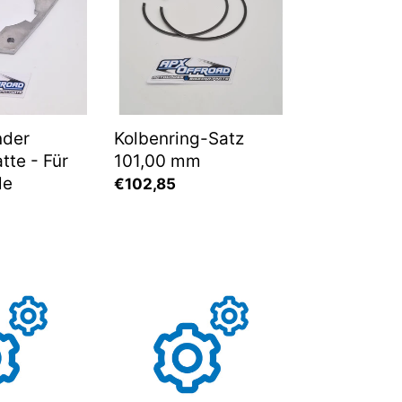
mm
nder
Kolbenring-Satz
tte - Für
101,00 mm
le
Normaler
€102,85
Preis
Seegerring
J55
DIN
472
-
05184