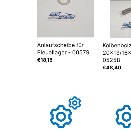
-
-
00579
05258
Anlaufscheibe für
Kolbenbol
Pleuellager - 00579
20x13/16
05258
Normaler
€18,15
Preis
Normaler
€48,40
Preis
KW-
KW-
Mutter
Mutter
M20x1,00
M24x1,00
mm
mm
-
-
03845
05092