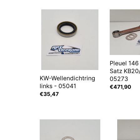
KW-
Pleuel
Wellendichtring
146
links
mm
-
Rep.-
05041
Satz
KB20/Pl-
146
Pleuel 14
-
Satz KB20/
05273
KW-Wellendichtring
05273
links - 05041
Normaler
€471,90
Normaler
€35,47
Preis
Preis
Anlaufscheibe
Kolbenbolz
für
20x13/16x
Pleuellager
mm