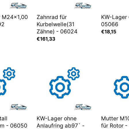
 M24x1,00
Zahnrad für
KW-Lager 
92
Kurbelwelle(31
05066
Zähne) - 06024
Normaler
€18,15
Normaler
€161,33
Preis
Preis
ll
KW-
Mutter
Lager
M10x1,0
ohne
links
Anlaufring
für
ab97`
Rotor
-
-
05065
00234
all
KW-Lager ohne
Mutter M10
m - 06050
Anlaufring ab97` -
für Rotor 