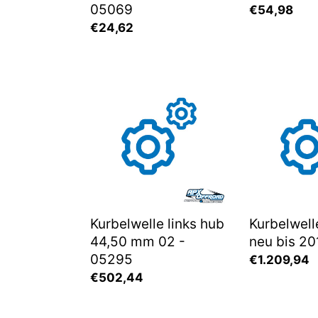
05069
Normaler
€54,98
Normaler
€24,62
Preis
Preis
Kurbelwelle
Kurbelwelle
links
komplett
hub
neu
44,50
bis
mm
2012
02
-
-
05246
05295
Kurbelwelle links hub
Kurbelwell
44,50 mm 02 -
neu bis 20
05295
Normaler
€1.209,94
Normaler
€502,44
Preis
Preis