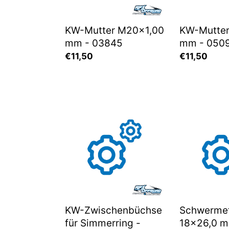
KW-Mutter M20x1,00
KW-Mutter
mm - 03845
mm - 050
Normaler
€11,50
Normaler
€11,50
Preis
Preis
KW-
Schwermeta
Zwischenbüchse
18x26,0
für
mm
Simmerring
-
-
06050
05069
KW-Zwischenbüchse
Schwermet
für Simmerring -
18x26,0 m