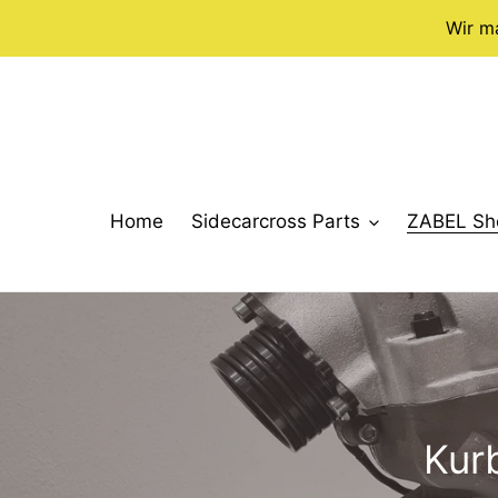
Direkt
Wir m
zum
Inhalt
Home
Sidecarcross Parts
ZABEL Sh
K
Kur