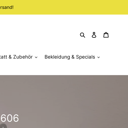
rsand!
Suchen
Einloggen
Warenko
tatt & Zubehör
Bekleidung & Specials
6606