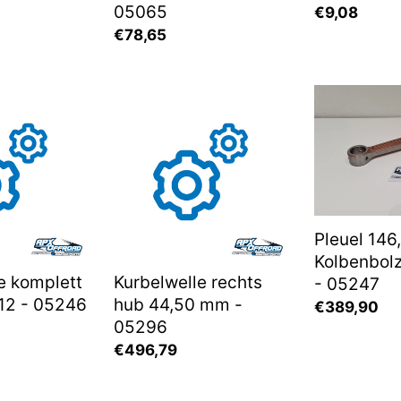
05065
Normaler
€9,08
Normaler
€78,65
Preis
Preis
Kurbelwelle
Pleuel
rechts
146,00
hub
Kolbenbolz
44,50
20mm
mm
-
-
05247
05296
Pleuel 146
Kolbenbo
e komplett
Kurbelwelle rechts
- 05247
12 - 05246
hub 44,50 mm -
Normaler
€389,90
05296
Preis
Normaler
€496,79
Preis