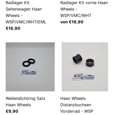
Radlager Kit
Radlager Kit vorne Haan
Seitenwagen Haan
Wheels -
Wheels -
WSP/VMC/WHT
WSP/VMC/WHT/EML
Normaler
von €16,90
Preis
Normaler
€16,90
Preis
Wellendichtring
Haan
Satz
Wheels
Haan
Distanzbuchsen
Wheels
Vorderrad
-
WSP
Wellendichtring Satz
Haan Wheels
Haan Wheels
Distanzbuchsen
Normaler
€9,90
Vorderrad - WSP