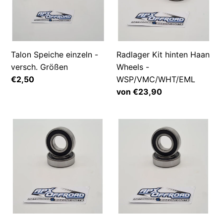
versch.
Wheels
Größen
-
WSP/VMC/WHT/EML
Talon Speiche einzeln -
Radlager Kit hinten Haan
versch. Größen
Wheels -
Normaler
€2,50
WSP/VMC/WHT/EML
Preis
Normaler
von €23,90
Preis
Radlager
Radlager
Kit
Kit
Seitenwagen
vorne
Haan
Haan
Wheels
Wheels
-
-
WSP/VMC/WHT/EML
WSP/VMC/WHT