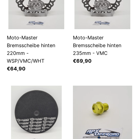
220mm
235mm
-
-
WSP/VMC/WHT
VMC
Moto-Master
Moto-Master
Bremsscheibe hinten
Bremsscheibe hinten
220mm -
235mm - VMC
WSP/VMC/WHT
Normaler
€69,90
Preis
Normaler
€64,90
Preis
Moto-
Achsschraube
Master
M20x1.5
Bremsscheiben
-
Cover
WSP/VMC
Modelle