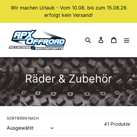
Direkt
Wir machen Urlaub - Vom 10.08. bis zum 15.08.26
zum
erfolgt kein Versand!
Inhalt
Suchen
Einloggen
Warenk
K
Räder & Zubehör
a
t
e
SORTIEREN NACH
41 Produkte
g