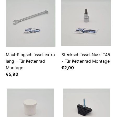
Maul-
Steckschlüssel
Ringschlüssel
Nuss
extra
T45
lang
-
-
Für
Für
Kettenrad
Kettenrad
Montage
Montage
Maul-Ringschlüssel extra
Steckschlüssel Nuss T45
lang - Für Kettenrad
- Für Kettenrad Montage
Montage
Normaler
€2,90
Preis
Normaler
€5,90
Preis
Mefo
Reifenhalter
Mousse
GP
Montage
-
Gel
versch.