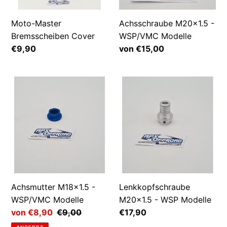
Moto-Master
Achsschraube M20x1.5 -
Bremsscheiben Cover
WSP/VMC Modelle
Normaler
€9,90
Normaler
von €15,00
Preis
Preis
Achsmutter
Lenkkopfschraube
M18x1.5
M20x1.5
-
-
WSP/VMC
WSP
Modelle
Modelle
Achsmutter M18x1.5 -
Lenkkopfschraube
WSP/VMC Modelle
M20x1.5 - WSP Modelle
Sonderpreis
von €8,90
Normaler
€9,00
Normaler
€17,90
Preis
Preis