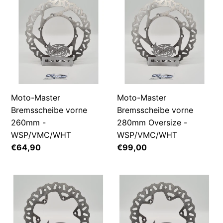
Moto-
Moto-
Master
Master
Bremsscheibe
Bremsscheibe
vorne
vorne
260mm
280mm
-
Oversize
WSP/VMC/WHT
-
WSP/VMC/WHT
Moto-Master
Moto-Master
Bremsscheibe vorne
Bremsscheibe vorne
260mm -
280mm Oversize -
WSP/VMC/WHT
WSP/VMC/WHT
Normaler
€64,90
Normaler
€99,00
Preis
Preis
Moto-
Moto-
Master
Master
Bremsscheibe
Bremsscheibe
hinten
hinten