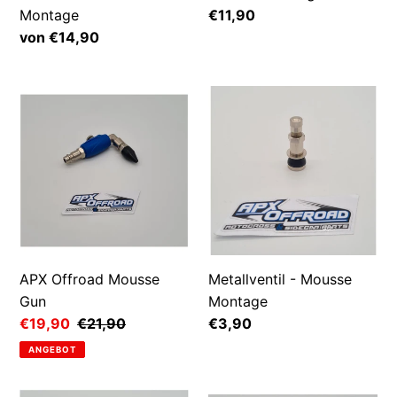
Montage
Normaler
€11,90
Preis
Normaler
von €14,90
Preis
APX
Metallventil
Offroad
-
Mousse
Mousse
Gun
Montage
APX Offroad Mousse
Metallventil - Mousse
Gun
Montage
Sonderpreis
€19,90
Normaler
€21,90
Normaler
€3,90
Preis
Preis
ANGEBOT