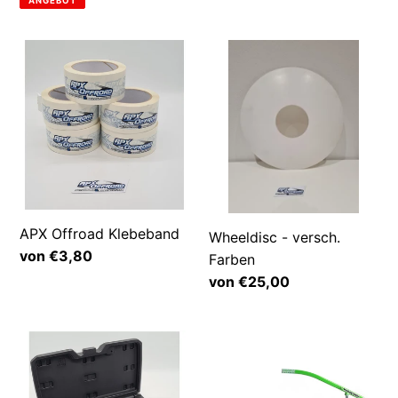
ANGEBOT
APX
Wheeldisc
Offroad
-
Klebeband
versch.
Farben
APX Offroad Klebeband
Wheeldisc - versch.
Normaler
von €3,80
Farben
Preis
Normaler
von €25,00
Preis
Aworkx
Rabaconda
Drehmoment
-
Speichenschlüssel
3