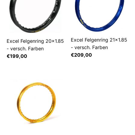
versch.
versch.
Farben
Farben
Excel Felgenring 21x1.85
Excel Felgenring 20x1.85
- versch. Farben
- versch. Farben
Normaler
€209,00
Normaler
€199,00
Preis
Preis
Excel
Felgenring
16x1.85
-
versch.
Farben