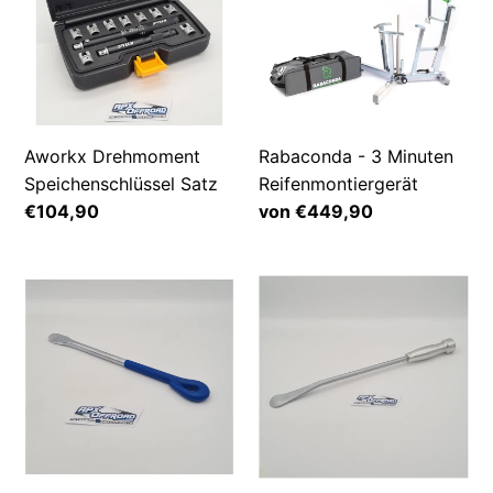
Satz
Minuten
Reifenmontiergerät
Aworkx Drehmoment
Rabaconda - 3 Minuten
Speichenschlüssel Satz
Reifenmontiergerät
Normaler
€104,90
Normaler
von €449,90
Preis
Preis
APX
APX
Offroad
Offroad
Montierlöffel
Montierhebel
-
Factory
Für
-
Schlauch
Für
&
Schlauch
Mousse
&