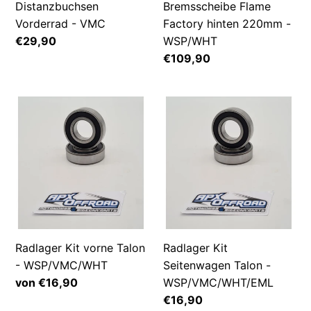
Distanzbuchsen
Bremsscheibe Flame
Vorderrad - VMC
Factory hinten 220mm -
Normaler
€29,90
WSP/WHT
Preis
Normaler
€109,90
Preis
Radlager
Radlager
Kit
Kit
vorne
Seitenwagen
Talon
Talon
-
-
WSP/VMC/WHT
WSP/VMC/WHT/EML
Radlager Kit vorne Talon
Radlager Kit
- WSP/VMC/WHT
Seitenwagen Talon -
Normaler
von €16,90
WSP/VMC/WHT/EML
Preis
Normaler
€16,90