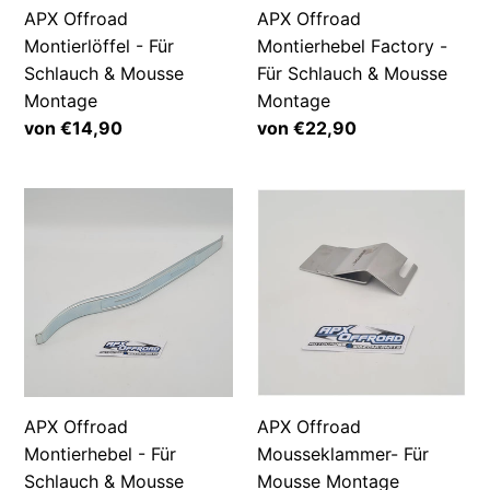
Montage
Mousse
APX Offroad
APX Offroad
Montage
Montierlöffel - Für
Montierhebel Factory -
Schlauch & Mousse
Für Schlauch & Mousse
Montage
Montage
Normaler
von €14,90
Normaler
von €22,90
Preis
Preis
APX
APX
Offroad
Offroad
Montierhebel
Mousseklammer-
-
Für
Für
Mousse
Schlauch
Montage
&
Mousse
Montage
APX Offroad
APX Offroad
Montierhebel - Für
Mousseklammer- Für
Schlauch & Mousse
Mousse Montage