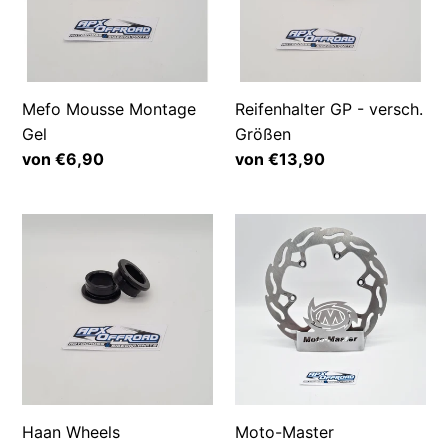
Größen
Mefo Mousse Montage
Reifenhalter GP - versch.
Gel
Größen
Normaler
von €6,90
Normaler
von €13,90
Preis
Preis
Haan
Moto-
Wheels
Master
Distanzbuchsen
Bremsscheibe
Vorderrad
Flame
-
Factory
VMC
hinten
220mm
-
WSP/WHT
Haan Wheels
Moto-Master