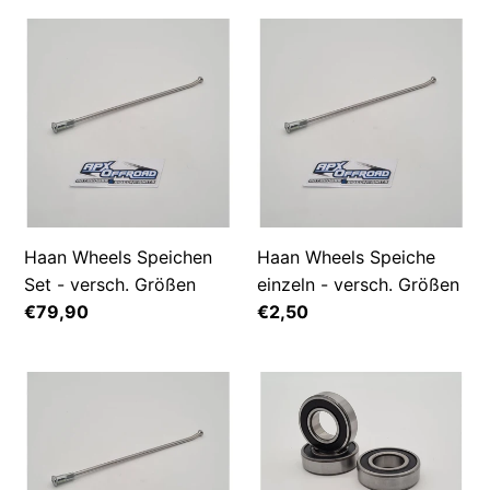
o
Haan
Haan
Wheels
Wheels
r
Speichen
Speiche
i
Set
einzeln
-
-
e
versch.
versch.
Größen
Größen
:
Haan Wheels Speichen
Haan Wheels Speiche
Set - versch. Größen
einzeln - versch. Größen
Normaler
€79,90
Normaler
€2,50
Preis
Preis
Talon
Radlager
Speiche
Kit
einzeln
hinten
-
Haan