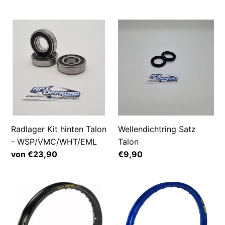
Preis
Radlager
Wellendichtring
Kit
Satz
hinten
Talon
Talon
-
WSP/VMC/WHT/EML
Radlager Kit hinten Talon
Wellendichtring Satz
- WSP/VMC/WHT/EML
Talon
Normaler
von €23,90
Normaler
€9,90
Preis
Preis
Excel
Excel
Felgenring
Felgenring
20x1.85
21x1.85
-
-