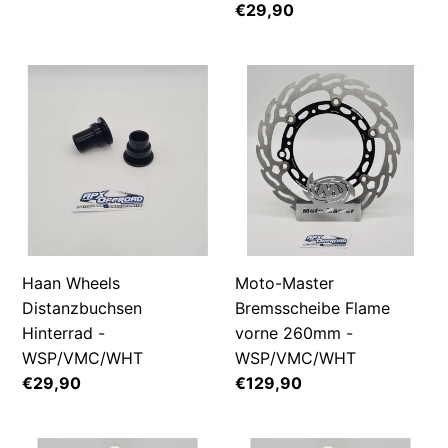
Preis
Normaler
€29,90
Preis
Haan
Moto-
Wheels
Master
Distanzbuchsen
Bremsscheibe
Hinterrad
Flame
-
vorne
WSP/VMC/WHT
260mm
-
WSP/VMC/WHT
Haan Wheels
Moto-Master
Distanzbuchsen
Bremsscheibe Flame
Hinterrad -
vorne 260mm -
WSP/VMC/WHT
WSP/VMC/WHT
Normaler
€29,90
Normaler
€129,90
Preis
Preis