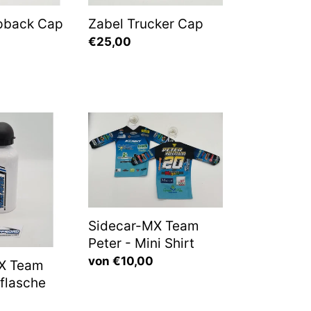
pback Cap
Zabel Trucker Cap
Normaler
€25,00
Preis
Sidecar-
MX
Team
Peter
-
Mini
Shirt
Sidecar-MX Team
Peter - Mini Shirt
Normaler
von €10,00
X Team
Preis
kflasche