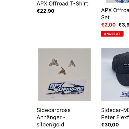
APX Offroad T-Shirt
APX Offroa
Normaler
€22,90
Set
Preis
Sonderpreis
€2,00
Norm
€3,
Prei
ANGEBOT
Sidecarcross
Sidecar-
Anhänger
MX
-
Team
silber/gold
Peter
Flexfit
Cap
Sidecarcross
Sidecar-M
Anhänger -
Peter Flex
silber/gold
Normaler
€30,00