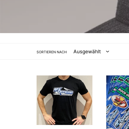
SORTIEREN NACH
APX
APX
Offroad
Offroad
T-
Sticker
Shirt
Set