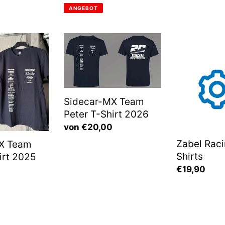
Preis
Preis
ANGEBOT
Sidecar-
Zabel
MX
Racing
Team
Mini
Peter
Shirts
T-
Sidecar-MX Team
Shirt
Peter T-Shirt 2026
2026
Normaler
von €20,00
Preis
Zabel Raci
X Team
Shirts
irt 2025
Normaler
€19,90
Preis