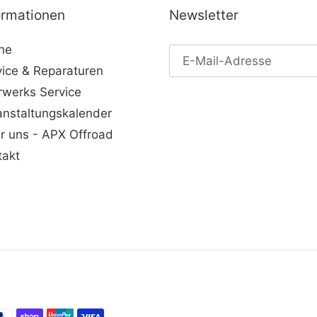
ormationen
Newsletter
he
vice & Reparaturen
rwerks Service
anstaltungskalender
r uns - APX Offroad
takt