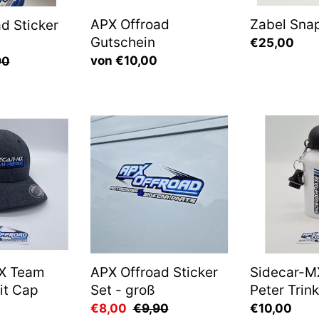
APX Offroad
Zabel Sna
d Sticker
Gutschein
Normaler
€25,00
Normaler
von €10,00
Preis
aler
90
Preis
s
APX
Sidecar-
Offroad
MX
Sticker
Team
Set
Peter
-
Trinkflasche
groß
X Team
APX Offroad Sticker
Sidecar-M
fit Cap
Set - groß
Peter Trin
Sonderpreis
€8,00
Normaler
€9,90
Normaler
€10,00