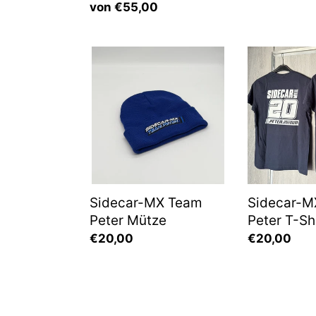
Normaler
von €55,00
Preis
Preis
Sidecar-
Sidecar-
MX
MX
Team
Team
Peter
Peter
Mütze
T-
Shirt
2025
Sidecar-MX Team
Sidecar-M
Peter Mütze
Peter T-Sh
Normaler
€20,00
Normaler
€20,00
Preis
Preis