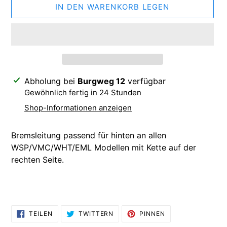
IN DEN WARENKORB LEGEN
Produkt
Abholung bei
Burgweg 12
verfügbar
wird
Gewöhnlich fertig in 24 Stunden
zum
Shop-Informationen anzeigen
Warenkorb
hinzugefügt
Bremsleitung passend für hinten an allen
WSP/VMC/WHT/EML Modellen mit Kette auf der
rechten Seite.
AUF
AUF
AUF
TEILEN
TWITTERN
PINNEN
FACEBOOK
TWITTER
PINTEREST
TEILEN
TWITTERN
PINNEN