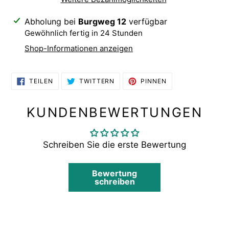
Produkt
Abholung bei
Burgweg 12
verfügbar
wird
Gewöhnlich fertig in 24 Stunden
zum
Shop-Informationen anzeigen
Warenkorb
hinzugefügt
AUF
AUF
AUF
TEILEN
TWITTERN
PINNEN
FACEBOOK
TWITTER
PINTEREST
TEILEN
TWITTERN
PINNEN
KUNDENBEWERTUNGEN
Schreiben Sie die erste Bewertung
Bewertung
schreiben