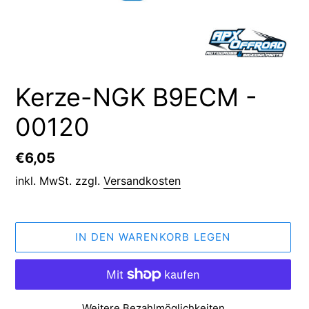
Kerze-NGK B9ECM -
00120
Normaler
€6,05
Preis
inkl. MwSt. zzgl.
Versandkosten
IN DEN WARENKORB LEGEN
Weitere Bezahlmöglichkeiten