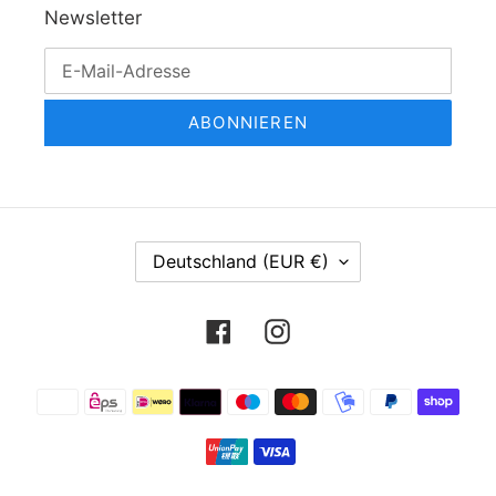
Newsletter
ABONNIEREN
L
Deutschland (EUR €)
A
N
Facebook
Instagram
D
/
R
Zahlungsmethoden
E
G
I
O