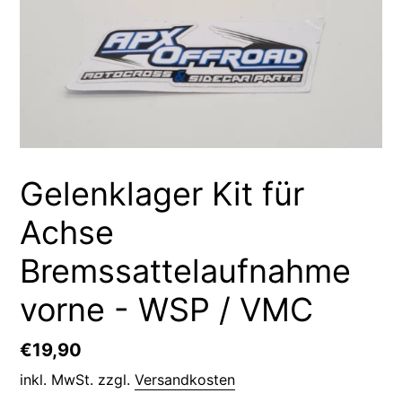
Gelenklager Kit für
Achse
Bremssattelaufnahme
vorne - WSP / VMC
Normaler
€19,90
Preis
inkl. MwSt. zzgl.
Versandkosten