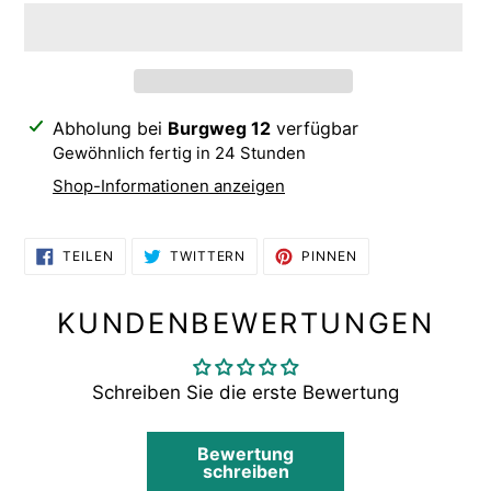
Produkt
Abholung bei
Burgweg 12
verfügbar
wird
Gewöhnlich fertig in 24 Stunden
zum
Shop-Informationen anzeigen
Warenkorb
hinzugefügt
AUF
AUF
AUF
TEILEN
TWITTERN
PINNEN
FACEBOOK
TWITTER
PINTEREST
TEILEN
TWITTERN
PINNEN
KUNDENBEWERTUNGEN
Schreiben Sie die erste Bewertung
Bewertung
schreiben