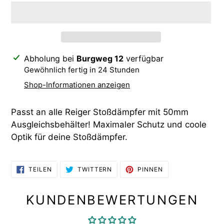
Produkt
Abholung bei
Burgweg 12
verfügbar
wird
Gewöhnlich fertig in 24 Stunden
zum
Shop-Informationen anzeigen
Warenkorb
hinzugefügt
Passt an alle Reiger Stoßdämpfer mit 50mm
Ausgleichsbehälter! Maximaler Schutz und coole
Optik für deine Stoßdämpfer.
AUF
AUF
AUF
TEILEN
TWITTERN
PINNEN
FACEBOOK
TWITTER
PINTEREST
TEILEN
TWITTERN
PINNEN
KUNDENBEWERTUNGEN