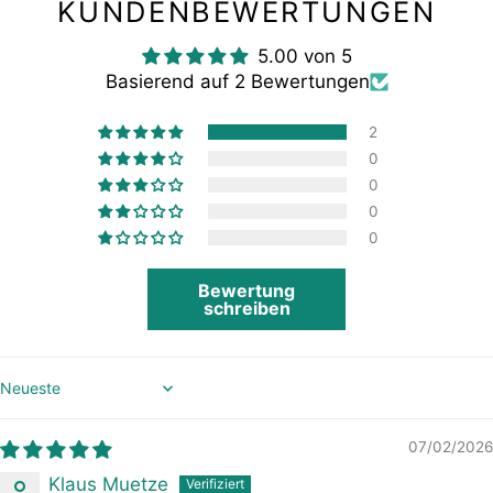
KUNDENBEWERTUNGEN
5.00 von 5
Basierend auf 2 Bewertungen
2
0
0
0
0
Bewertung
schreiben
Sort by
07/02/2026
Klaus Muetze