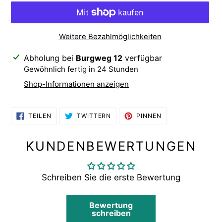
Weitere Bezahlmöglichkeiten
Produkt
Abholung bei
Burgweg 12
verfügbar
wird
Gewöhnlich fertig in 24 Stunden
zum
Shop-Informationen anzeigen
Warenkorb
hinzugefügt
AUF
AUF
AUF
TEILEN
TWITTERN
PINNEN
FACEBOOK
TWITTER
PINTEREST
TEILEN
TWITTERN
PINNEN
KUNDENBEWERTUNGEN
Schreiben Sie die erste Bewertung
Bewertung
schreiben